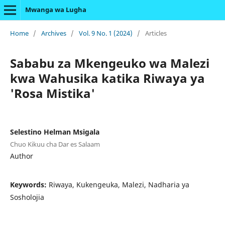
Mwanga wa Lugha
Home
/
Archives
/
Vol. 9 No. 1 (2024)
/
Articles
Sababu za Mkengeuko wa Malezi
kwa Wahusika katika Riwaya ya
'Rosa Mistika'
Selestino Helman Msigala
Chuo Kikuu cha Dar es Salaam
Author
Keywords:
Riwaya, Kukengeuka, Malezi, Nadharia ya
Sosholojia