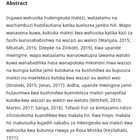
Abstract
Ingawa wahusika hukengeuka malezi, wataalamu na
wachambuzi hutofautiana katika kuelezea jambo hili. Wapo
wanaoona kuwa, kukiuka malezi kwa wahusika katika kazi za
fasihi kunasababishwa na wazazi au walezi (Wanjala, 2015;
Mbatiah, 2016; Doepke na Zilibotti, 2019). Kwa upande
mwingine, wapo wataalamu wanaowatupia lawama watoto
kuwa wanabadilika hasa wanapotoka mikononi mwa wazazi
na kuingia katika jamii kutokana na kushindwa au kupuuza
malezi na maelekezo kutoka kwa wazazi au walezi wao
(Ondieki, 2015; Jonas, 2017). Aidha, upande mwingine jamii
hulaumiwa kwa kushindwa kuendeleza malezi yanayofaa
kutoka kwa wazazi au walezi wa watoto (Mitchell, 2010;
Martin, 2017; Sanga, 2018). Tofauti hizi za kimtazamo ndizo
zilizosukuma kuandikwa kwa makala hii. Kwa hivyo, makala
hii inakusudia kujadili sababu za mkengeuko wa malezi kwa
wahusika kwa kutumia riwaya ya Rosa Mistika (Kezilahabi,
1971).