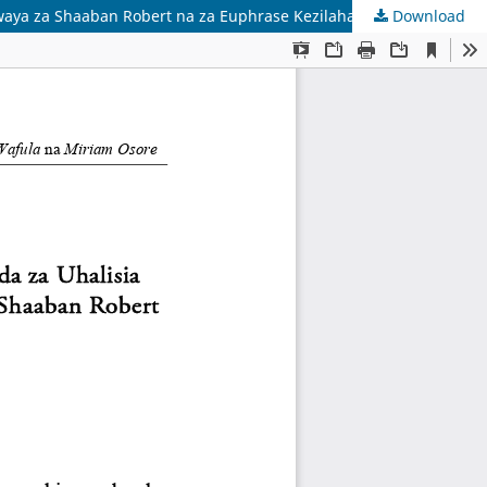
iwaya za Shaaban Robert na za Euphrase Kezilahabi
Download