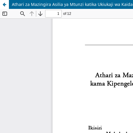
Athari za Mazingira Asilia ya Mtunzi katika Ukiukaji wa Ka