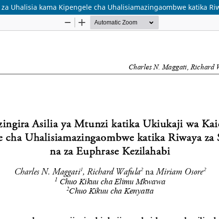
ida za Uhalisia kama Kipengele cha Uhalisiamazingaombwe katika R