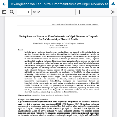
Mwingiliano wa Kanuni za Kimofosintaksia wa Ngeli Nomino za Luganda katika Matumizi ya Kiswahili Sanifu